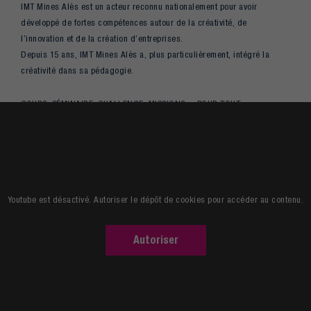
IMT Mines Alès est un acteur reconnu nationalement pour avoir
développé de fortes compétences autour de la créativité, de
l’innovation et de la création d’entreprises.
Depuis 15 ans, IMT Mines Alès a, plus particulièrement, intégré la
créativité dans sa pédagogie.
COURS, SÉMINAIRE, CHALLENGE, MISSIONS… POUR TOUT
COMPRENDRE DU PROCESSUS CRÉATIF. AUCUNE ÉCOLE NE VA AUSSI
LOIN !
Youtube est désactivé. Autoriser le dépôt de cookies pour accéder au contenu.
Autoriser