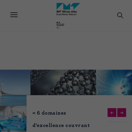
Aller
au
contenu
principal
« 6 domaines
d’excellence couvrant