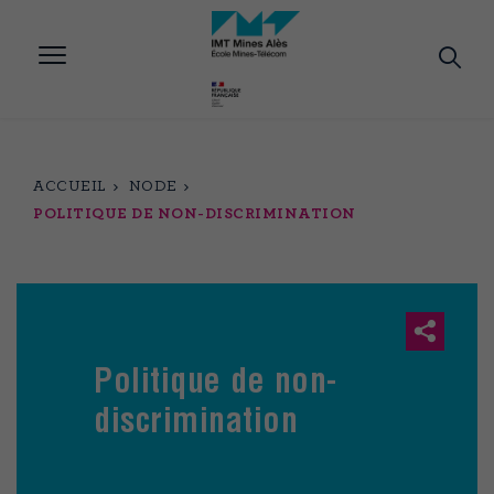
Aller
au
contenu
principal
ACCUEIL
NODE
POLITIQUE DE NON-DISCRIMINATION
Politique de non-
discrimination