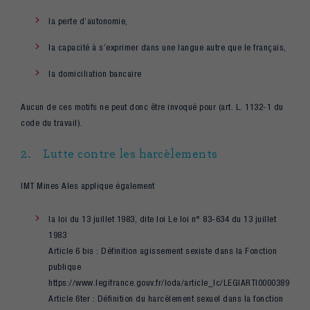
la perte d’autonomie,
la capacité à s’exprimer dans une langue autre que le français,
la domiciliation bancaire
Aucun de ces motifs ne peut donc être invoqué pour (art. L. 1132-1 du
code du travail).
2. Lutte contre les harcèlements
IMT Mines Ales applique également
la loi du 13 juillet 1983, dite loi Le loi n° 83-634 du 13 juillet
1983
Article 6 bis : Définition agissement sexiste dans la Fonction
publique
https://www.legifrance.gouv.fr/loda/article_lc/LEGIARTI00003892280
Article 6ter : Définition du harcèlement sexuel dans la fonction