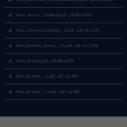
livret_accueil_-_handicap.pdf - pdf 887.68 KB
flyer_referente_handicap_-_fr.pdf - pdf 178.13 KB
flyer_disability_advisor_-_en.pdf - pdf 407.73 KB
livret_diversite.pdf - pdf 868.25 KB
flyer_diversite_-_fr.pdf - pdf 1.53 MB
flyer_diversity_-_en.pdf - pdf 1.53 MB