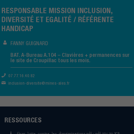
RESPONSABLE MISSION INCLUSION,
DIVERSITÉ ET EGALITÉ / RÉFÉRENTE
HANDICAP
FANNY GUIGNARD
BAT. A-Bureau A.104 – Clavières + permanences sur
le site de Croupillac tous les mois.
07.77.16.40.82
inclusion-diversite@mines-ales.fr
RESSOURCES
flyer_lutte_contre_les_discriminations.pdf - pdf 374.79 KB