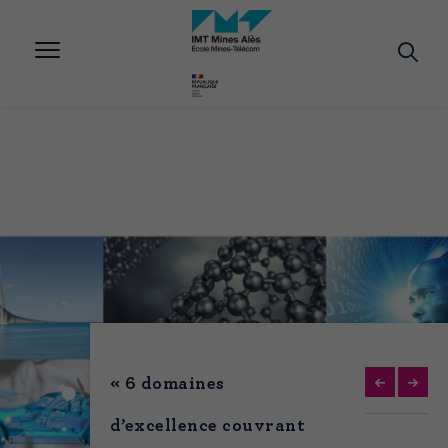
Aller
au
contenu
principal
« 6 domaines
d’excellence couvrant