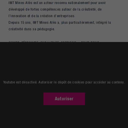
IMT Mines Alès est un acteur reconnu nationalement pour avoir
développé de fortes compétences autour de la créativité, de
l’innovation et de la création d’entreprises.
Depuis 15 ans, IMT Mines Alès a, plus particulièrement, intégré la
créativité dans sa pédagogie.
COURS, SÉMINAIRE, CHALLENGE, MISSIONS… POUR TOUT
COMPRENDRE DU PROCESSUS CRÉATIF. AUCUNE ÉCOLE NE VA AUSSI
LOIN !
Youtube est désactivé. Autoriser le dépôt de cookies pour accéder au contenu.
Autoriser