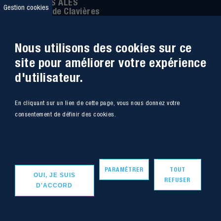
IMT MINES ALÈS
Gestion cookies
6 Avenue de Clavières
30100 Alès
Téléphone
:
04 66 78 50 00
Nous utilisons des cookies sur ce
Coordonnée GPS:
44.13312 - 4.08836
site pour améliorer votre expérience
d'utilisateur.
Accessibilité
Webmail
En cliquant sur un lien de cette page, vous nous donnez votre
Plan du site
Marchés Publics
consentement de définir des cookies.
Accès
Offres de poste
Plus d'infos
Intranet
Mentions légales
PARAMÉTRER
TOUT
OUI, JE SUIS
REFUSER
D'ACCORD
Copyright - IMT Mines Alès 2020
Vers le haut