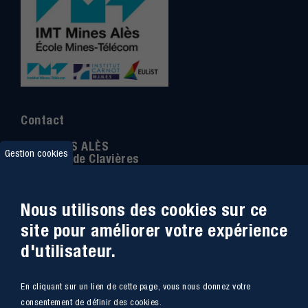
Contact
IMT MINES ALÈS
Gestion cookies
6 Avenue de Clavières
30100 Alès
Téléphone
:
04 66 78 50 00
Nous utilisons des cookies sur ce
Coordonnée GPS:
44.13312 - 4.08836
site pour améliorer votre expérience
d'utilisateur.
Accessibilité
Webmail
En cliquant sur un lien de cette page, vous nous donnez votre
Plan du site
Marchés Publics
consentement de définir des cookies.