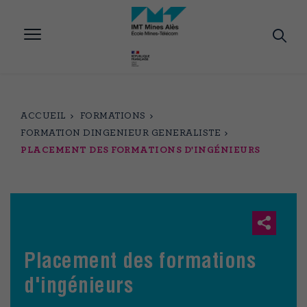
Aller
au
contenu
principal
ACCUEIL
FORMATIONS
FORMATION DINGENIEUR GENERALISTE
PLACEMENT DES FORMATIONS D'INGÉNIEURS
Placement des formations
d'ingénieurs