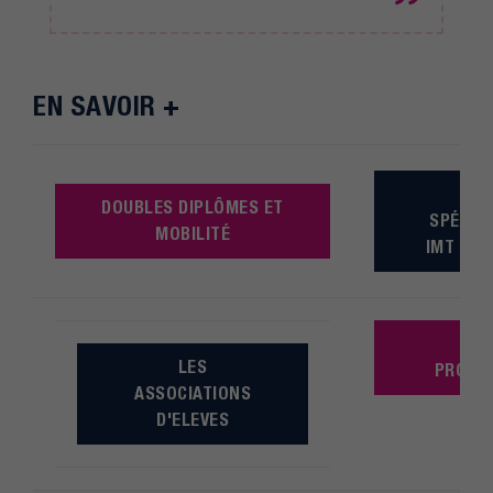
EN SAVOIR +
N
DOUBLES DIPLÔMES ET
SPÉCIFI
MOBILITÉ
IMT MIN
L
LES
PROGR
ASSOCIATIONS
D'ELEVES