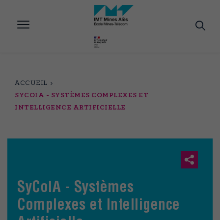
Aller
au
contenu
principal
ACCUEIL
SYCOIA - SYSTÈMES COMPLEXES ET
INTELLIGENCE ARTIFICIELLE
SyCoIA - Systèmes
Complexes et Intelligence