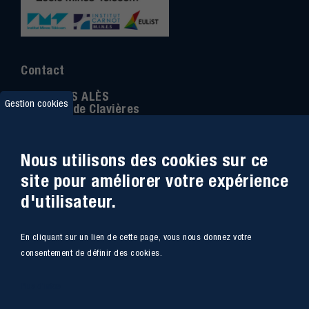
Contact
IMT MINES ALÈS
Gestion cookies
6 Avenue de Clavières
30100 Alès
Téléphone
:
04 66 78 50 00
Nous utilisons des cookies sur ce
Coordonnée GPS:
44.13312 - 4.08836
site pour améliorer votre expérience
d'utilisateur.
Accessibilité
Webmail
En cliquant sur un lien de cette page, vous nous donnez votre
Plan du site
Marchés Publics
consentement de définir des cookies.
Accès
Offres de poste
Plus d'infos
Intranet
Mentions légales