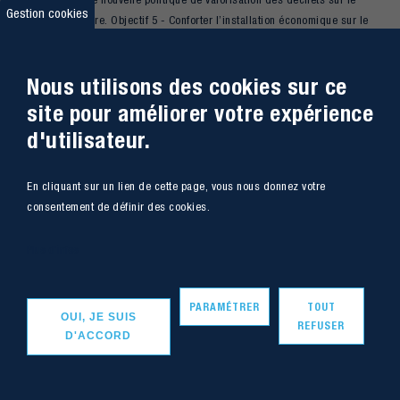
Gestion cookies
territoire. Objectif 5 - Conforter l’installation économique sur le
territoire
Axe 3 – Un territoire aux productions locales et adaptées au
Nous utilisons des cookies sur ce
changement climatique, Objectif 2 – Alimenter des circuits-
site pour améliorer votre expérience
courts et des commerces de proximité. Objectif 3 – Encourager
d'utilisateur.
les pratiques agricoles adaptées au changement climatique.
En cliquant sur un lien de cette page, vous nous donnez votre
consentement de définir des cookies.
Plus d'infos
PARAMÉTRER
TOUT
OUI, JE SUIS
REFUSER
D'ACCORD
Vers le haut