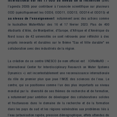
international sur les 17 ODD au niveau de la recherche
(avec
l’agenda 2030) pour contribuer à l’avancée scientifique sur plusieurs
ODD (spécifiquement les ODD6, ODD11, ODD13, ODD14 et ODD15) et
au niveau de l’enseignement
notamment avec des actions comme
le hackathon Water4futur des 16 et 17 février 2023. Plus de 400
étudiants d’Alès, de Montpellier, d'Europe, d'Afrique et d'Amérique du
Nord issus de 42 universités se sont retrouvés pour réfléchir à des
projets innovants et durables sur le thème "Eau et Ville durable" en
collaboration avec des industriels de la région.
La création de ce centre UNESCO (le nom officiel est ICIReWaRD : «
International Center for Interdisciplinary Research on Water Systems
Dynamics ») est incontestablement une reconnaissance internationale
du rôle de premier plan que joue l’IM2E des sciences de l’eau. Le
centre, qui se positionne comme l’un des plus importants au niveau
mondial par la diversité de ses thèmes de recherche et de formation,
a notamment pour ambition de développer des collaborations solides
et fructueuses dans le domaine de la recherche et de la formation
dans les pays du sud et les régions vulnérables aux problèmes liés à
l’eau (urbanisation rapide, pression démographique, effets attendus du