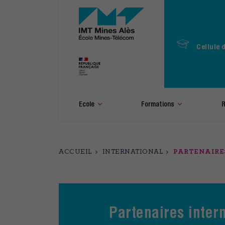
Aller
au
contenu
principal
Cellule 
Ecole
Formations
R
ACCUEIL
INTERNATIONAL
PARTENAIRE
Partenaires inter