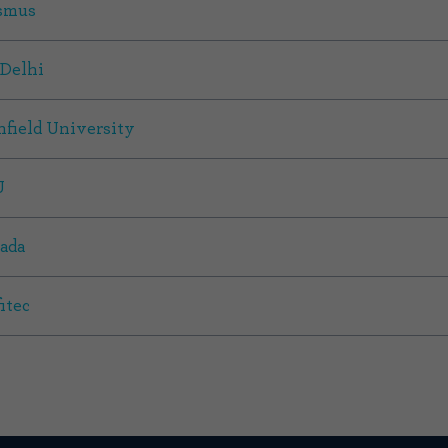
smus
 Delhi
nfield University
U
ada
itec