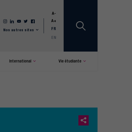
A-
A+
FR
Nos autres sites
EN
International
Vie étudiante