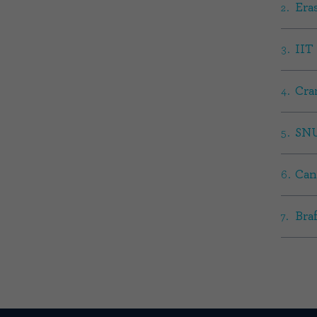
Era
IIT
Cra
SN
Can
Braf