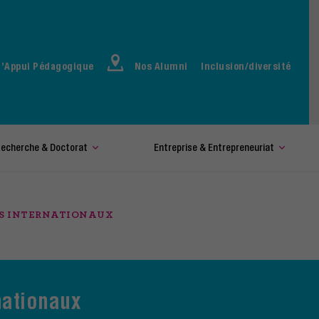
d’Appui Pédagogique
Nos Alumni
Inclusion/diversité
echerche & Doctorat
Entreprise & Entrepreneuriat
S INTERNATIONAUX
nationaux