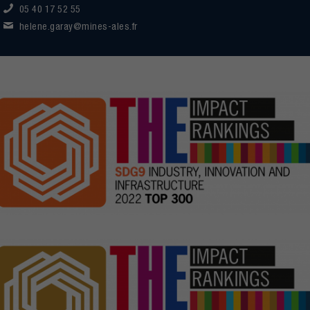
05 40 17 52 55
helene.garay@mines-ales.fr