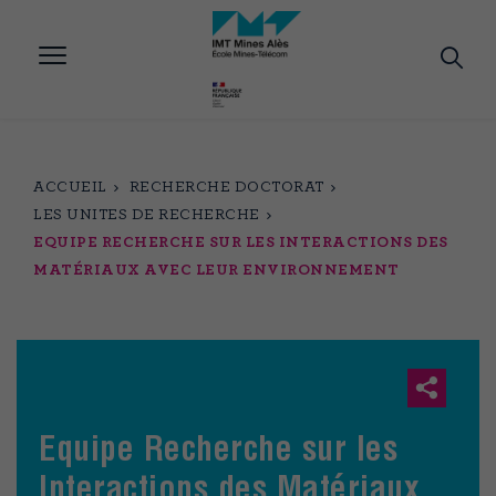
Aller
au
contenu
principal
ACCUEIL
RECHERCHE DOCTORAT
LES UNITES DE RECHERCHE
EQUIPE RECHERCHE SUR LES INTERACTIONS DES
MATÉRIAUX AVEC LEUR ENVIRONNEMENT
Equipe Recherche sur les
Interactions des Matériaux