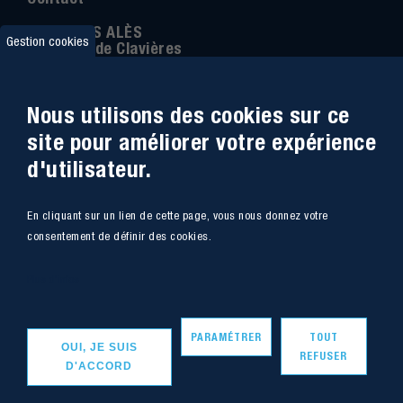
IMT MINES ALÈS
Gestion cookies
6 Avenue de Clavières
30100 Alès
Téléphone
:
04 66 78 50 00
Nous utilisons des cookies sur ce
Coordonnée GPS:
44.13312 - 4.08836
site pour améliorer votre expérience
d'utilisateur.
Accessibilité
Webmail
En cliquant sur un lien de cette page, vous nous donnez votre
Plan du site
Marchés Publics
consentement de définir des cookies.
Accès
Offres de poste
Plus d'infos
Intranet
Mentions légales
PARAMÉTRER
TOUT
OUI, JE SUIS
REFUSER
D'ACCORD
Copyright - IMT Mines Alès 2020
Vers le haut