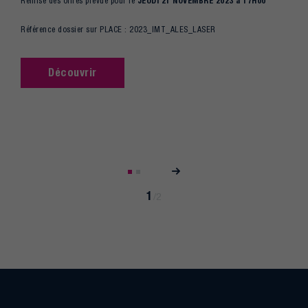
JEUDI 21 NOVEMBRE 2023 à 17H00
Remise des offres prévue pour le
Référence dossier sur PLACE :
2023_IMT_ALES_LASER
Découvrir
Page
Pagination
suivante
1
/
2