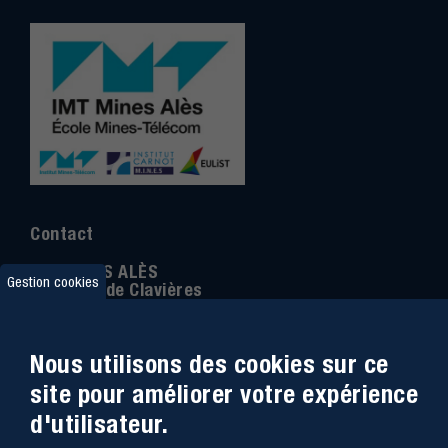
Contact
IMT MINES ALÈS
Gestion cookies
6 Avenue de Clavières
30100 Alès
Téléphone
:
04 66 78 50 00
Nous utilisons des cookies sur ce
Coordonnée GPS:
44.13312 - 4.08836
site pour améliorer votre expérience
d'utilisateur.
Accessibilité
Webmail