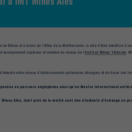
al à IMT Mines Alès
e de Nîmes et à moins de 100km de la Méditerranée, la ville d’Alès bénéficie d’une
d’enseignement supérieur et membre du réseau de l’
Institut Mines Télécom
, I
, d’étendre notre réseau d’établissements partenaires étrangers et de tisser des lie
posées en parcours anglophone ainsi qu’un Master international entièr
T Mines Alès, dont près de la moitié sont des étudiants d’échange en p