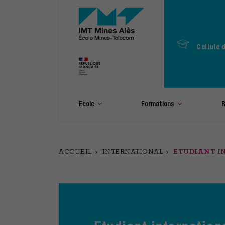
Aller
au
contenu
principal
Cellule 
Ecole
Formations
R
ACCUEIL
INTERNATIONAL
ETUDIANT I