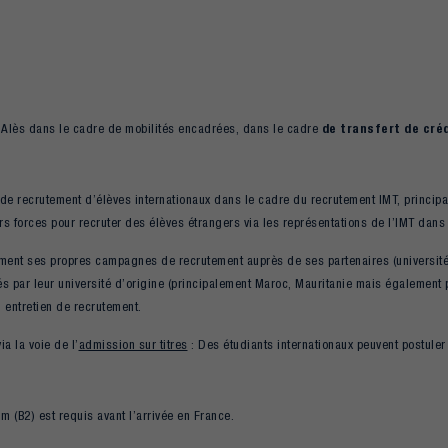
 Alès dans le cadre de mobilités encadrées, dans le cadre
de transfert de créd
e recrutement d’élèves internationaux dans le cadre du recrutement IMT, principa
s forces pour recruter des élèves étrangers via les représentations de l’IMT dans 
ment ses propres campagnes de recrutement auprès de ses partenaires (universit
nnés par leur université d’origine (principalement Maroc, Mauritanie mais égaleme
 entretien de recrutement.
ia la voie de l’
admission sur titres
: Des étudiants internationaux peuvent postule
m (B2) est requis avant l’arrivée en France.