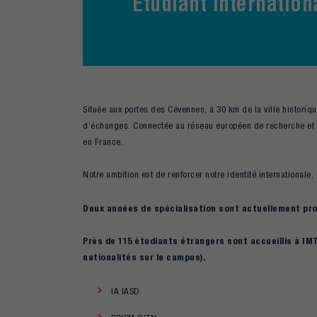
Etudiant internation
Située aux portes des Cévennes, à 30 km de la ville historiqu
d’échanges. Connectée au réseau européen de recherche et 
en France.
Notre ambition est de renforcer notre identité internationale
Deux années de spécialisation sont actuellement pro
Près de 115 étudiants étrangers sont accueillis à IM
nationalités sur le campus).
IA IASD