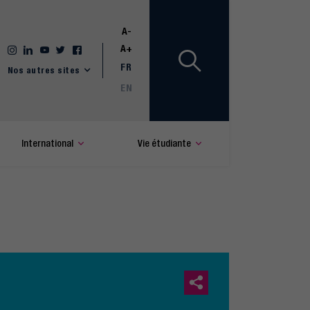
A-
A+
FR
Nos autres sites
EN
International
Vie étudiante