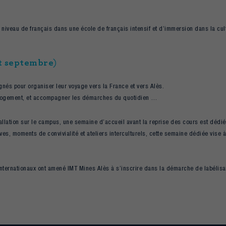
n niveau de français dans une école de français intensif et d’immersion dans la cu
t septembre
)
gnés pour organiser leur voyage vers la France et vers Alès.
ur logement, et accompagner les démarches du quotidien …
allation sur le campus, une semaine d’accueil avant la reprise des cours est dédi
, moments de convivialité et ateliers interculturels, cette semaine dédiée vise à f
ernationaux ont amené IMT Mines Alès à s’inscrire dans la démarche de labélisa