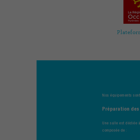
Platefor
Nos équipements sont 
Préparation des
Une salle est dédiée à
composée de :