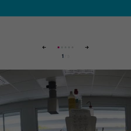
1
/
5