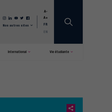
A-
A+
FR
Nos autres sites
EN
International
Vie étudiante