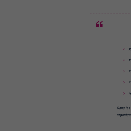
R
F
E
E
D
Dans les
organique