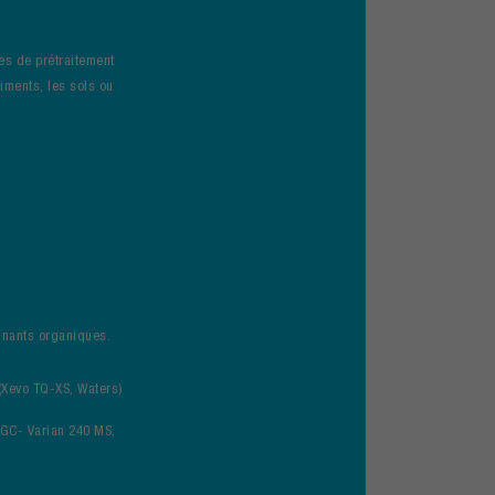
es de prétraitement
iments, les sols ou
inants organiques.
(Xevo TQ-XS, Waters)
GC- Varian 240 MS,