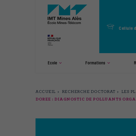
Aller
au
contenu
principal
Cellule 
Ecole
Formations
R
ACCUEIL
RECHERCHE DOCTORAT
LES P
DOREE : DIAGNOSTIC DE POLLUANTS ORG