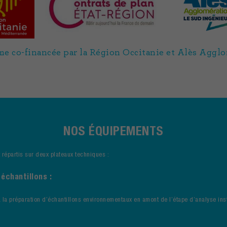
me co-financée par la Région Occitanie et Alès Aggl
NOS ÉQUIPEMENTS
répartis sur deux plateaux techniques :
 échantillons :
 la préparation d’échantillons environnementaux en amont de l’étape d’analyse inst