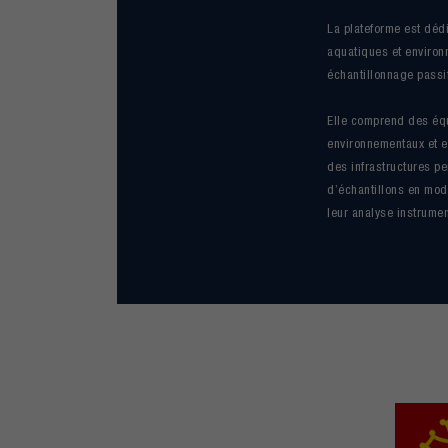
La plateforme est déd
aquatiques et environn
échantillonnage passi
Elle comprend des équ
environnementaux et e
des infrastructures p
d’échantillons en mod
leur analyse instrumen