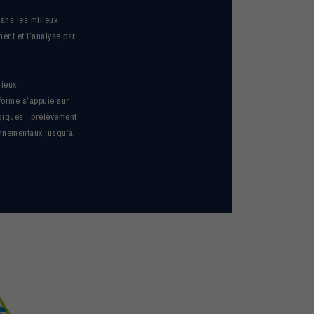
ans les milieux
ent et l’analyse par
lieux
forme s’appuie sur
giques : prélèvement
onnementaux jusqu’à