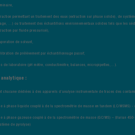
aminaire,
raction permettant un traitement des eaux (extraction sur phase solide), de systèm
age, …) ou traitement des échantillons environnementaux solides tels que les séd
traction par fluide pressurisé),
poration de solvant,
alibration de prélèvement par échantillonnage passif,
ls de laboratoire (pH mètre, conductimètre, balances, micropipettes,…).
analytique :
nt chacune dédiées à des appareils d’analyse instrumentale de traces des contam
 à phase liquide couplé à de la spectrométrie de masse en tandem (LC/MSMS) - 
e à phase gazeuse couplé à de la spectrométrie de masse (GC/MS) – (Varian 450-
stème de pyrolyse)