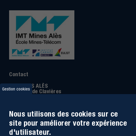
Contact
IMT MINES ALÈS
Gestion cookies
6 Avenue de Clavières
30100 Alès
Téléphone
:
04 66 78 50 00
Nous utilisons des cookies sur ce
Coordonnée GPS:
44.13312 - 4.08836
site pour améliorer votre expérience
d'utilisateur.