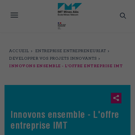
Aller
au
contenu
principal
ACCUEIL
ENTREPRISE ENTREPRENEURIAT
DEVELOPPER VOS PROJETS INNOVANTS
INNOVONS ENSEMBLE - L'OFFRE ENTREPRISE IMT
Innovons ensemble - L'offre
entreprise IMT