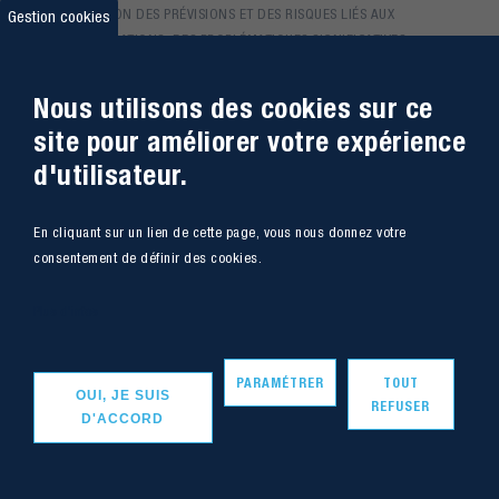
GESTION DES PRÉVISIONS ET DES RISQUES LIÉS AUX
Gestion cookies
INONDATIONS, DES PROBLÉMATIQUES SIGNIFICATIVES
SUR NOTRE TERRITOIRE.
Nous utilisons des cookies sur ce
24/04/2024
Communiqués de presse
site pour améliorer votre expérience
d'utilisateur.
En cliquant sur un lien de cette page, vous nous donnez votre
UNE AUTRE
TÉLÉCHARGER
consentement de définir des cookies.
VISION DU
MONDE SE
Plus d'infos
RÉVÈLE AU
PÔLE
PARAMÉTRER
TOUT
OUI, JE SUIS
CULTUREL ET
REFUSER
D'ACCORD
SCIENTIFIQUE
Vers le haut
DE