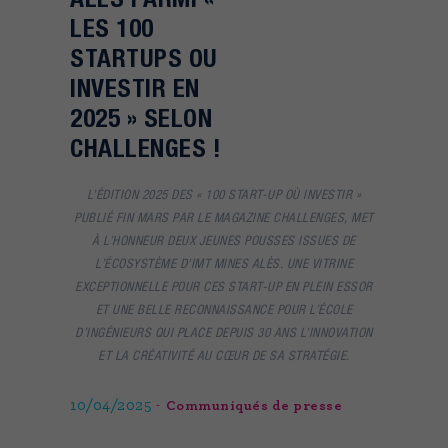
LES 100
STARTUPS OU
INVESTIR EN
2025 » SELON
CHALLENGES !
L’ÉDITION 2025 DES « 100 START-UP OÙ INVESTIR »
PUBLIÉ FIN MARS PAR LE MAGAZINE CHALLENGES, MET
À L’HONNEUR DEUX JEUNES POUSSES ISSUES DE
L’ÉCOSYSTÈME D’IMT MINES ALÈS. UNE VITRINE
EXCEPTIONNELLE POUR CES START-UP EN PLEIN ESSOR
ET UNE BELLE RECONNAISSANCE POUR L’ÉCOLE
D’INGÉNIEURS QUI PLACE DEPUIS 30 ANS L’INNOVATION
ET LA CRÉATIVITÉ AU CŒUR DE SA STRATÉGIE.
10/04/2025
Communiqués de presse