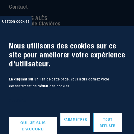
Contact
IMT MINES ALÈS
Gestion cookies
6 Avenue de Clavières
30100 Alès
Téléphone
:
04 66 78 50 00
Nous utilisons des cookies sur ce
Coordonnée GPS:
44.13312 - 4.08836
site pour améliorer votre expérience
d'utilisateur.
Accessibilité
Webmail
En cliquant sur un lien de cette page, vous nous donnez votre
Plan du site
Marchés Publics
consentement de définir des cookies.
Accès
Offres de poste
Plus d'infos
Intranet
Mentions légales
PARAMÉTRER
TOUT
OUI, JE SUIS
REFUSER
D'ACCORD