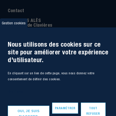
Contact
IMT MINES ALÈS
Gestion cookies
6 Avenue de Clavières
30100 Alès
Téléphone
:
04 66 78 50 00
Nous utilisons des cookies sur ce
Coordonnée GPS:
44.13312 - 4.08836
site pour améliorer votre expérience
d'utilisateur.
Accessibilité
Webmail
En cliquant sur un lien de cette page, vous nous donnez votre
Plan du site
Marchés Publics
consentement de définir des cookies.
Accès
Offres de poste
Plus d'infos
Intranet
Mentions légales
PARAMÉTRER
TOUT
OUI, JE SUIS
REFUSER