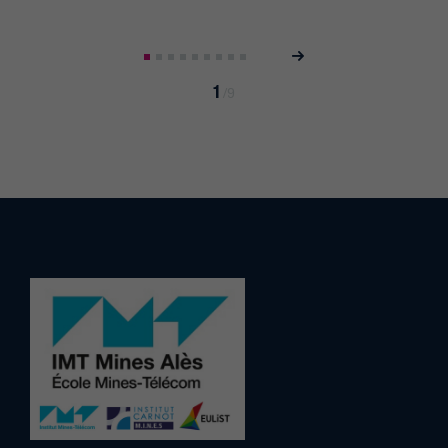
Page
Pagination
suivante
1
/
9