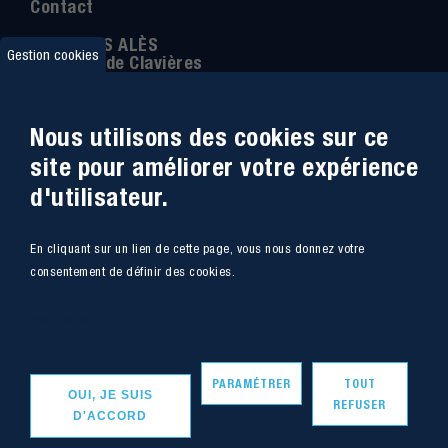
Contact
IMT MINES ALÈS
Gestion cookies
6 Avenue de Clavières
30100 Alès
Téléphone
:
04 66 78 50 00
Nous utilisons des cookies sur ce
Coordonnée GPS:
44.13312 - 4.08836
site pour améliorer votre expérience
d'utilisateur.
Accessibilité
Webmail
En cliquant sur un lien de cette page, vous nous donnez votre
Plan du site
Marchés Publics
consentement de définir des cookies.
Accès
Offres de poste
Plus d'infos
Intranet
Mentions légales
PARAMÉTRER
TOUT
OUI, JE SUIS
REFUSER
D'ACCORD
Copyright - IMT Mines Alès 2020