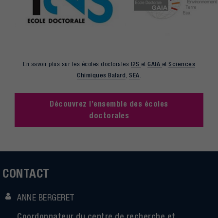
En savoir plus sur les écoles doctorales
I2S
et
GAIA
et
Sciences
Chimiques Balard
,
SEA
.
Découvrez l’ensemble des écoles
doctorales
CONTACT
ANNE BERGERET
Coordonnateur du centre de recherche et