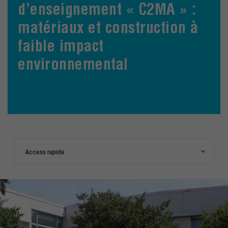
d’enseignement « C2MA » :
matériaux et construction à
faible impact
environnemental
Access rapide