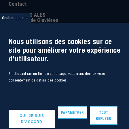
Contact
IMT MINES ALÈS
Gestion cookies
6 Avenue de Clavières
30100 Alès
Téléphone
:
04 66 78 50 00
Nous utilisons des cookies sur ce
Coordonnée GPS:
44.13312 - 4.08836
site pour améliorer votre expérience
d'utilisateur.
Accessibilité
Webmail
En cliquant sur un lien de cette page, vous nous donnez votre
Plan du site
Marchés Publics
consentement de définir des cookies.
Accès
Offres de poste
Plus d'infos
Intranet
Mentions légales
PARAMÉTRER
TOUT
OUI, JE SUIS
REFUSER
D'ACCORD
Copyright - IMT Mines Alès 2020