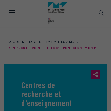
Aller
au
contenu
principal
ACCUEIL
ECOLE
IMT MINES ALÈS
CENTRES DE RECHERCHE ET D'ENSEIGNEMENT
Centres de
recherche et
d'enseignement