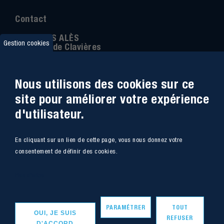
Contact
IMT MINES ALÈS
Gestion cookies
6 Avenue de Clavières
30100 Alès
Téléphone
:
04 66 78 50 00
Nous utilisons des cookies sur ce
Coordonnée GPS:
44.13312 - 4.08836
site pour améliorer votre expérience
d'utilisateur.
Accessibilité
Webmail
En cliquant sur un lien de cette page, vous nous donnez votre
Plan du site
Marchés Publics
consentement de définir des cookies.
Accès
Offres de poste
Plus d'infos
Intranet
Mentions légales
PARAMÉTRER
TOUT
OUI, JE SUIS
REFUSER
D'ACCORD