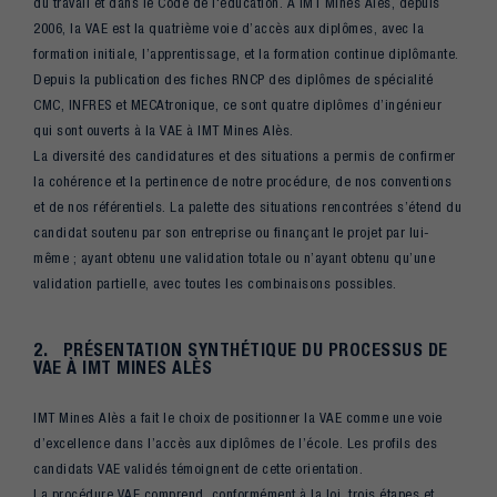
du travail et dans le Code de l'éducation. À IMT Mines Alès, depuis
2006, la VAE est la quatrième voie d’accès aux diplômes, avec la
formation initiale, l’apprentissage, et la formation continue diplômante.
Depuis la publication des fiches RNCP des diplômes de spécialité
CMC, INFRES et MECAtronique, ce sont quatre diplômes d’ingénieur
qui sont ouverts à la VAE à IMT Mines Alès.
La diversité des candidatures et des situations a permis de confirmer
la cohérence et la pertinence de notre procédure, de nos conventions
et de nos référentiels. La palette des situations rencontrées s’étend du
candidat soutenu par son entreprise ou finançant le projet par lui-
même ; ayant obtenu une validation totale ou n’ayant obtenu qu’une
validation partielle, avec toutes les combinaisons possibles.
2. PRÉSENTATION SYNTHÉTIQUE DU PROCESSUS DE
VAE À IMT MINES ALÈS
IMT Mines Alès a fait le choix de positionner la VAE comme une voie
d’excellence dans l’accès aux diplômes de l’école. Les profils des
candidats VAE validés témoignent de cette orientation.
La procédure VAE comprend, conformément à la loi, trois étapes et