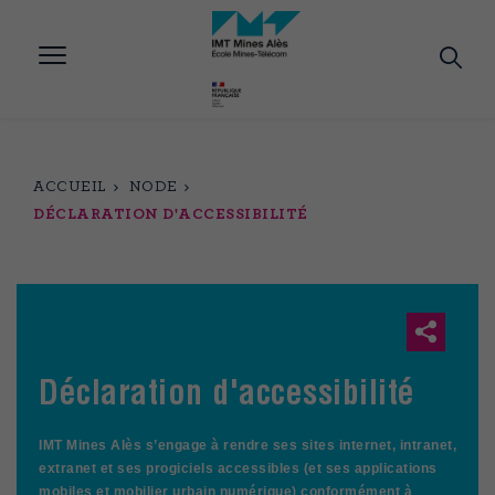
Aller
au
contenu
principal
ACCUEIL
NODE
DÉCLARATION D'ACCESSIBILITÉ
Déclaration d'accessibilité
IMT Mines Alès s’engage à rendre ses sites internet, intranet,
extranet et ses progiciels accessibles (et ses applications
mobiles et mobilier urbain numérique) conformément à