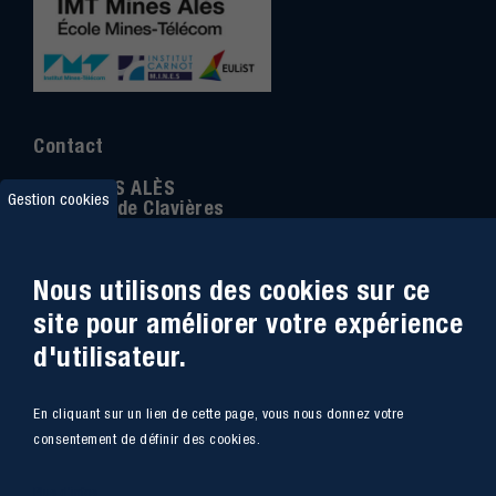
Contact
IMT MINES ALÈS
Gestion cookies
6 Avenue de Clavières
30100 Alès
Téléphone
:
04 66 78 50 00
Nous utilisons des cookies sur ce
Coordonnée GPS:
44.13312 - 4.08836
site pour améliorer votre expérience
d'utilisateur.
Accessibilité
Webmail
En cliquant sur un lien de cette page, vous nous donnez votre
Plan du site
Marchés Publics
consentement de définir des cookies.
Accès
Offres de poste
Plus d'infos