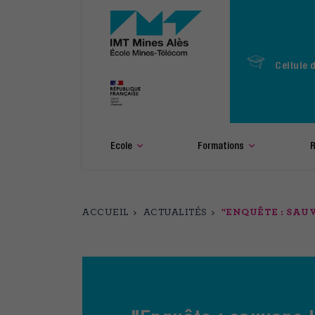
Aller
au
contenu
principal
Cellule 
Ecole
Formations
R
ACCUEIL
ACTUALITÉS
"ENQUÊTE : SAUV