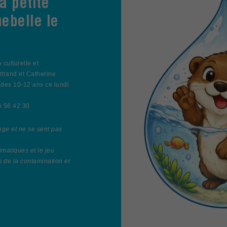
a petite
ebelle le
culturelle et
rtrand et Catherine
 des 10-12 ans ce lundi
66 56 42 30
nge et ne se sent pas
matiques et le jeu
 de la contamination et