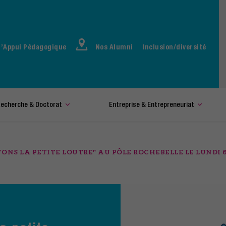
d’Appui Pédagogique
Nos Alumni
Inclusion/diversité
echerche & Doctorat
Entreprise & Entrepreneuriat
ONS LA PETITE LOUTRE" AU PÔLE ROCHEBELLE LE LUNDI 