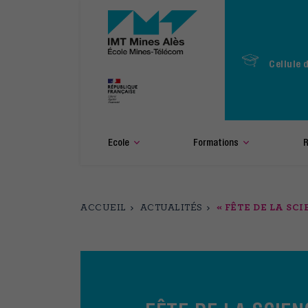
Aller
au
contenu
principal
Cellule 
Ecole
Formations
R
ACCUEIL
ACTUALITÉS
« FÊTE DE LA SC