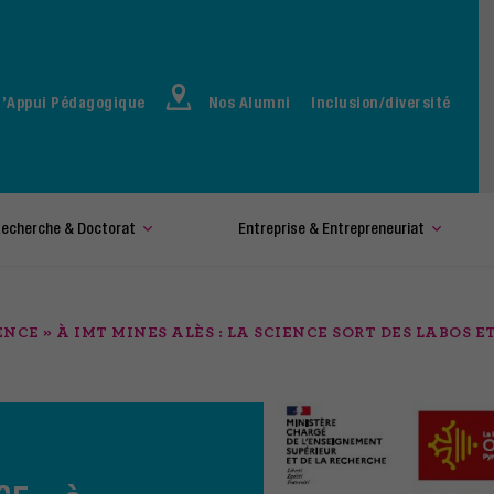
d’Appui Pédagogique
Nos Alumni
Inclusion/diversité
echerche & Doctorat
Entreprise & Entrepreneuriat
IENCE » À IMT MINES ALÈS : LA SCIENCE SORT DES LABOS 