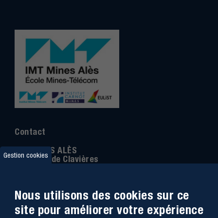
Contact
IMT MINES ALÈS
Gestion cookies
6 Avenue de Clavières
30100 Alès
Téléphone
:
04 66 78 50 00
Nous utilisons des cookies sur ce
Coordonnée GPS:
44.13312 - 4.08836
site pour améliorer votre expérience