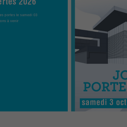
ertes 2026
es portes le samedi 03
ions à venir