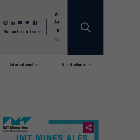
A-
A+
FR
Nos autres sites
EN
International
Vie étudiante