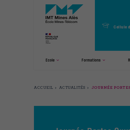
Aller
au
contenu
principal
Cellule 
Ecole
Formations
R
ACCUEIL
ACTUALITÉS
JOURNÉE PORTES