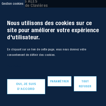
IMT MINES ALÈS
Gestion cookies
6 Avenue de Clavières
30100 Alès
Téléphone
:
04 66 78 50 00
Nous utilisons des cookies sur ce
Coordonnée GPS:
44.13312 - 4.08836
site pour améliorer votre expérience
d'utilisateur.
Accessibilité
Webmail
En cliquant sur un lien de cette page, vous nous donnez votre
Plan du site
Marchés Publics
consentement de définir des cookies.
Accès
Offres de poste
Plus d'infos
Intranet
Mentions légales
PARAMÉTRER
TOUT
OUI, JE SUIS
REFUSER
D'ACCORD
Copyright - IMT Mines Alès 2020
Vers le haut