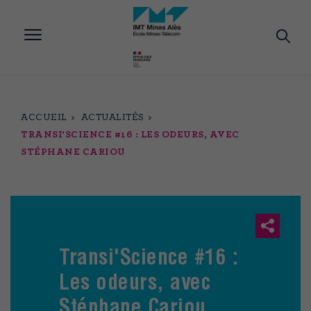
Aller
au
contenu
principal
ACCUEIL
ACTUALITÉS
TRANSI'SCIENCE #16 : LES ODEURS, AVEC
STÉPHANE CARIOU
Transi'Science #16 :
Les odeurs, avec
Stéphane Cariou