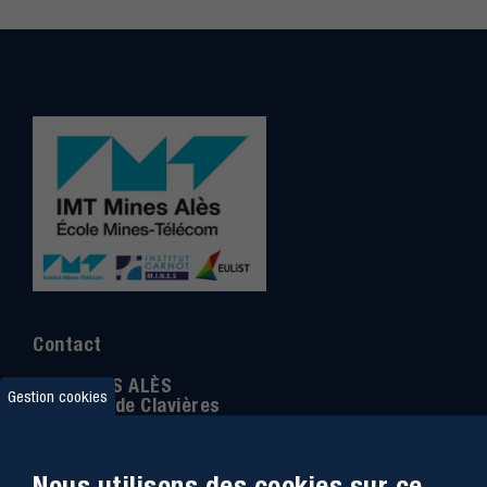
Contact
IMT MINES ALÈS
Gestion cookies
6 Avenue de Clavières
30100 Alès
Téléphone
:
04 66 78 50 00
Nous utilisons des cookies sur ce