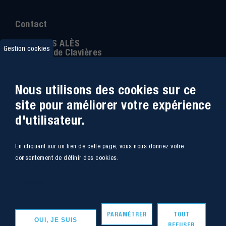
Contact
IMT MINES ALÈS
Gestion cookies
6 Avenue de Clavières
30100 Alès
Téléphone
:
04 66 78 50 00
Nous utilisons des cookies sur ce
Coordonnée GPS:
44.13312 - 4.08836
site pour améliorer votre expérience
d'utilisateur.
Accessibilité
Webmail
En cliquant sur un lien de cette page, vous nous donnez votre
Plan du site
Marchés Publics
consentement de définir des cookies.
Accès
Offres de poste
Plus d'infos
Intranet
Mentions légales
PARAMÉTRER
TOUT
OUI, JE SUIS
REFUSER