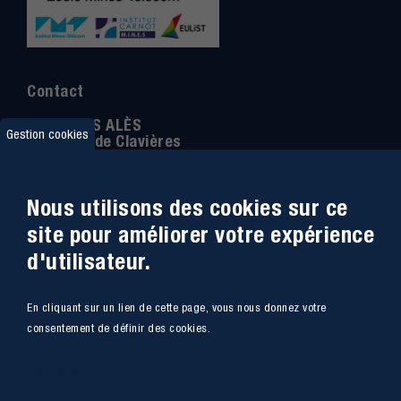
Contact
IMT MINES ALÈS
Gestion cookies
6 Avenue de Clavières
30100 Alès
Téléphone
:
04 66 78 50 00
Nous utilisons des cookies sur ce
Coordonnée GPS:
44.13312 - 4.08836
site pour améliorer votre expérience
d'utilisateur.
Accessibilité
Webmail
En cliquant sur un lien de cette page, vous nous donnez votre
Plan du site
Marchés Publics
consentement de définir des cookies.
Accès
Offres de poste
Plus d'infos
Intranet
Mentions légales