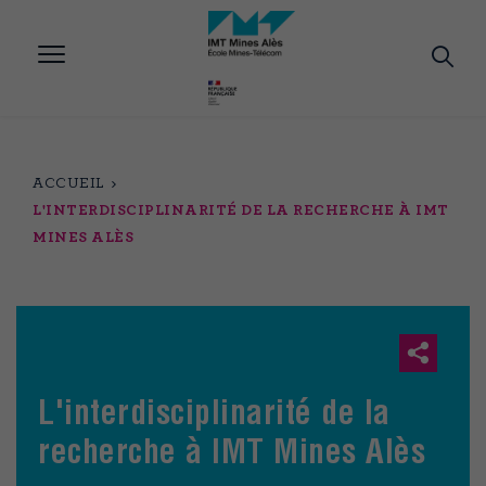
Aller
au
contenu
principal
ACCUEIL
L'INTERDISCIPLINARITÉ DE LA RECHERCHE À IMT
MINES ALÈS
L'interdisciplinarité de la
recherche à IMT Mines Alès