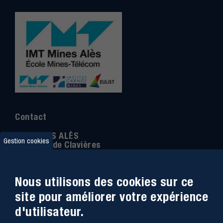
Contact
IMT MINES ALÈS
Gestion cookies
6 Avenue de Clavières
30100 Alès
Téléphone
:
04 66 78 50 00
Nous utilisons des cookies sur ce
Coordonnée GPS:
44.13312 - 4.08836
site pour améliorer votre expérience
d'utilisateur.
Accessibilité
Webmail