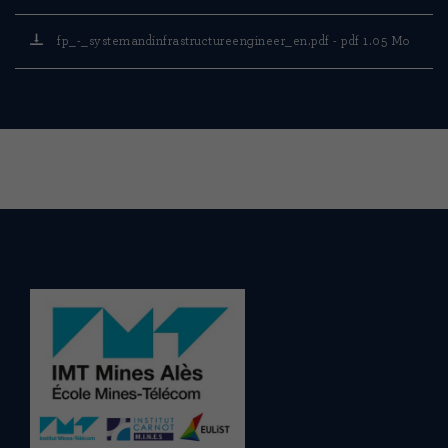
fp_-_systemandinfrastructureengineer_en.pdf - pdf 1.05 Mo