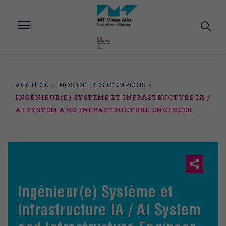
Aller
au
contenu
principal
ACCUEIL
NOS OFFRES D'EMPLOIS
INGÉNIEUR(E) SYSTÈME ET INFRASTRUCTURE IA /
AI SYSTEM AND INFRASTRUCTURE ENGINEER
Ingénieur(e) Système et
Infrastructure IA / AI System