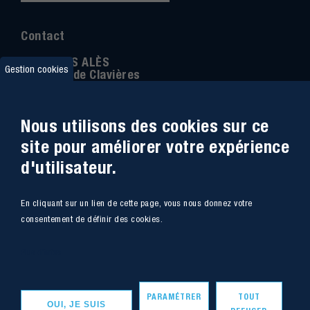
Contact
IMT MINES ALÈS
Gestion cookies
6 Avenue de Clavières
30100 Alès
Téléphone
:
04 66 78 50 00
Nous utilisons des cookies sur ce
Coordonnée GPS:
44.13312 - 4.08836
site pour améliorer votre expérience
d'utilisateur.
Accessibilité
Webmail
En cliquant sur un lien de cette page, vous nous donnez votre
Plan du site
Marchés Publics
consentement de définir des cookies.
Accès
Offres de poste
Plus d'infos
Intranet
Mentions légales
PARAMÉTRER
TOUT
OUI, JE SUIS