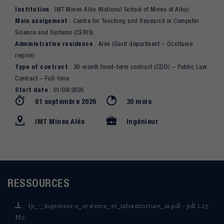
Institution
: IMT Mines Alès (National School of Mines of Alès)
Main assignment
: Centre for Teaching and Research in Computer
Science and Systems (CERIS)
Administrative residence
: Alès (Gard department – Occitanie
region)
Type of contract
: 30-month fixed-term contract (CDD) – Public Law
Contract – Full-time
Start date
: 01/09/2026
01 septembre 2026
30 mois
IMT Mines Alès
Ingénieur
RESSOURCES
fp_-_ingenieur-e_systeme_et_infrastructure_ia.pdf - pdf 1.15
Mo