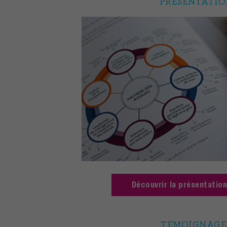
​​​​P
RESENTATIO
Découvrir la présentation
T
EMOIGNAGE