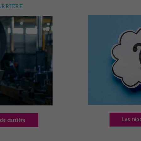
ARRIERE
Les rép
de carrière