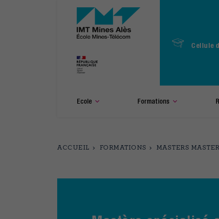
Aller
au
contenu
principal
Cellule 
Ecole
Formations
R
ACCUEIL
FORMATIONS
MASTERS MASTER